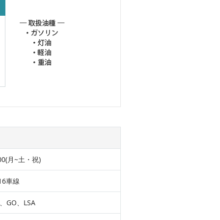
:00(月~土・祝)
16車線
、GO、LSA