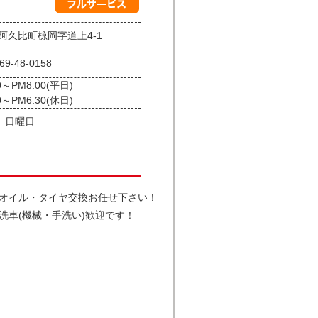
阿久比町椋岡字道上4-1
69-48-0158
0～PM8:00(平日)
0～PM6:30(休日)
日曜日
オイル・タイヤ交換お任せ下さい！
洗車(機械・手洗い)歓迎です！