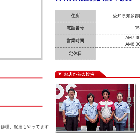
住所
愛知県知多郡
電話番号
05
AM7:3
営業時間
AM8:3
定休日
ク修理、配達もやってます