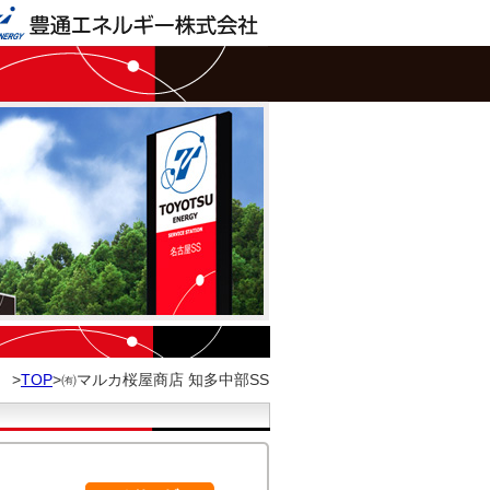
>
TOP
>㈲マルカ桜屋商店 知多中部SS