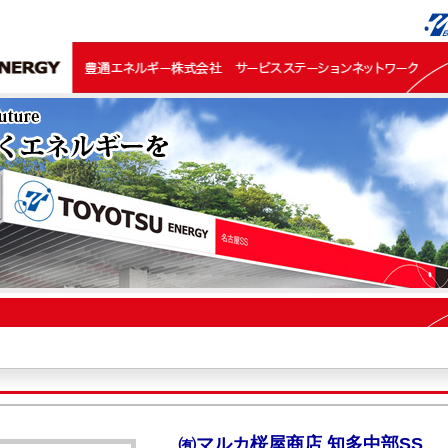
㈲マルカ桜屋商店 知多中部SS